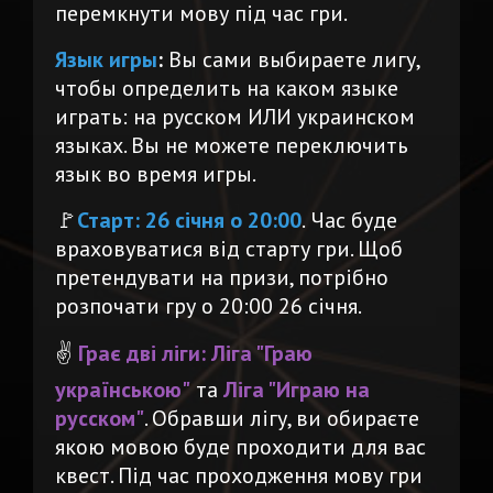
перемкнути мову під час гри.
Язык игры
:
Вы сами выбираете лигу,
чтобы определить на каком языке
играть: на русском ИЛИ украинском
языках. Вы не можете переключить
язык во время игры.
🚩
Старт: 26 січня о 20:00
.
Час буде
враховуватися від старту гри. Щоб
претендувати на призи, потрібно
розпочати гру о 20:00 26 січня.
✌️
Грає
дві ліги:
Ліга "Граю
українською"
та
Ліга "Играю на
русском"
. Обравши лігу, ви обираєте
якою мовою буде проходити для вас
квест. Під час проходження мову гри