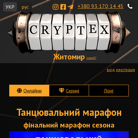
+380 93 170 14 45
УКР
рус
Житомир
інший?
вхід
реєстрація
Онлайни
Скрині
Лонг
Танцювальний марафон
фінальний марафон сезона