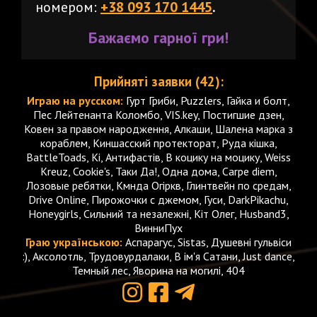
номером:
+38 093 170 1445
.
Бажаємо
гарної
гри!
Прийняті заявки (42):
Играю на русском:
Гурт Гриби, Puzzlers, Гайка и болт,
Пес Лейтенанта Коломбо, VIS.key, Постигшие дзен,
Ковен за правом народження, Алкаши, Шалена марка з
кораблем, Киншасский протекторат, Руда кішка,
BattleToads, Кі, Антифастів, В коцику на моцику, Weiss
Kreuz, Cookie's, Таки Да!, Одна дома, Carpe diem,
Лозовые ребятки, Кмнда Огіркв, Глинтвейн по средам,
Drive Online, Пирожочки с джемом, Гуси, DarkPikachu,
Honeygirls, Сильний та незалежні, Кіт Олег, Husband3,
ВинниПух
Граю українською:
Аспарагус, Sistas, Душевні гульвіси
:), Аксолотль, Трудовурдалаки, В ім'я Сатани, Just dance,
Темный лес, Яворина на могилі, 404