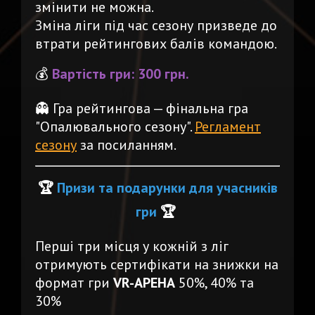
змінити не можна.
Зміна ліги під час сезону призведе до
втрати рейтингових балів командою.
💰
Вартість гри:
300 грн.
👻 Гра рейтингова — фінальна гра
"Опалювального сезону".
Регламент
сезону
за посиланням.
🏆
Призи та подарунки для учасників
гри
🏆
Перші три місця у кожній з ліг
отримують сертифікати на знижки на
формат гри
VR-АРЕНА
50%, 40% та
30%