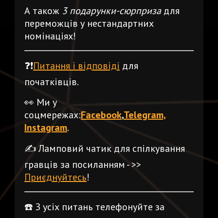
А також
3 подарунки-сюрприза
для
переможців у нестандартних
номінаціях!
❓❗️
Питання і відповіді
для
початківців.
👀 Ми у
соцмережах:
Facebook
,
Telegram,
Instagram
.
✍️ Ламповий чатик для спілкування
гравців за посиланням - >>
Приєднуйтесь
!
☎️ З усіх питань телефонуйте за