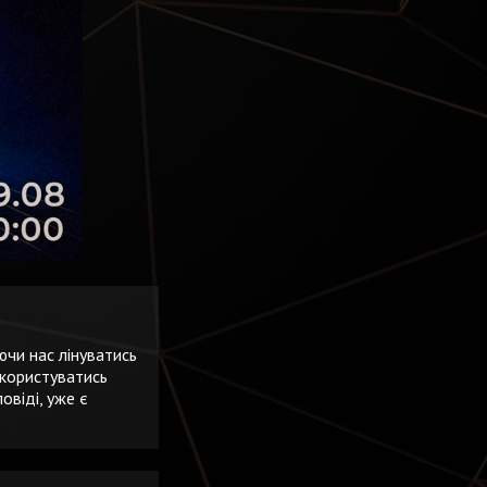
чи нас лінуватись
 користуватись
овіді, уже є