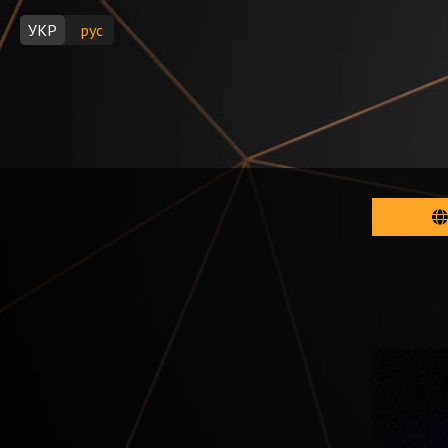
УКР
рус