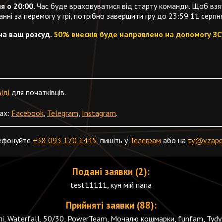
я о 20:00.
Час буде враховуватися від старту команди. Щоб взя
нні за перемогу у грі, потрібно завершити гру до 23:59 11 серпня
 на ваш розсуд.
50% внесків буде направлено на допомогу ЗС
іді
для початківців.
ах:
Facebook
,
Telegram
,
Instagram
.
лефонуйте
+38 093 170 1445
, пишіть у
Телеграм
або на
ty@vzaper
Подані заявки (2):
test11111, кун мій папа
Прийняті заявки (88):
упі, Waterfall, 50/30, PowerTeam, Мочалю кошмарки, funfam, Tydys