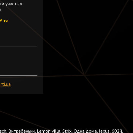
ти участь у
.
У та
ti.ua
.
ch, Витребеньки, Lemon villa, Strix, Одна дома, lexus, 602й,