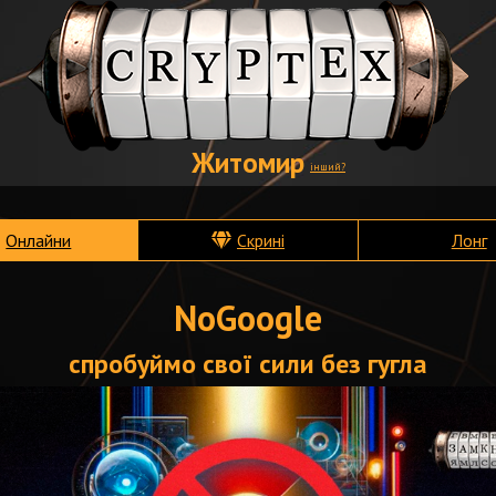
Житомир
інший?
Онлайни
Скрині
Лонг
NoGoogle
спробуймо свої сили без гугла