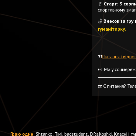
🚩
Старт: 9 серпн
спортивному змага
💰
Внесок за гру
гуманітарку.
❓❗️
Питання і відпов
👀 Ми у соцмереж
☎️ Є питання? Те
Граю один:
Shtanko, Тімі, badstudent, DRaKoshki, Класні і т