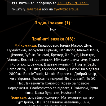
☎️ Є питання? Телефонуйте
+38 093 170 1445
,
пишіть у
Телеграм
або на
ty@vzaperti.ua
.
Подані заявки (1):
Гуси
Прийняті заявки (46):
Ми команда:
Квадробери, Банда Махно, Шум,
Пухнастики, Гарбузові Пиріжки, Just dance, МайжеПерші,
jimomo, Зубчікі, Усі свої, Бредор, Я є Грут!, Монстри,
Venom., Весняні теревеньки, Між нами дівчатами, Пуаро
і його послідовники, Душевні гульвіси :), frog_in_bath,
Carpe diem, Кіт Олег, Хороводознавці, Разом на відстані
2800км, BattleToads, Кіт-кіт, Вересень, Добрий вечір,
ми з України, Полосатиє макрелі, Де Лореан?, По 50,
Пес Лейтенанта Коломбо, Ковен за правом
народження, Слабоумство та відвага, DRaKoshki, Руда
кішка, Кажи будь-яке, Husband3, Кі
Граю сам:
жирафики-хомячки, Матемаиичні котики,
Гурт Гриби, KKZ, Креативное название, 602й,