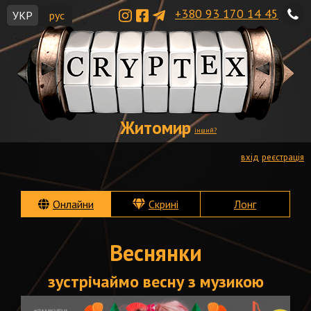
+380 93 170 14 45
УКР
рус
Житомир
інший?
вхід
реєстрація
Онлайни
Скрині
Лонг
Веснянки
зустрічаймо весну з музикою