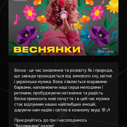
Весна - це час оновлення та розквіту. Як і природа,
що завжди прокидається від зимового сну, квітне
і українська музика. Вона з'являється яскравими
барвами, наповнюючи наші серця мелодіями і
ритмами, пробуджуючи натхнення та радість.
Весна приносить нові почуття, і в цей час музика
стає відлунням наших найглибших емоцій,
даруючи нам надію і світло в кожному звуці. 🌸🎶
Приєднуйтесь до гри і насолодимось
"Веснянками" разом!