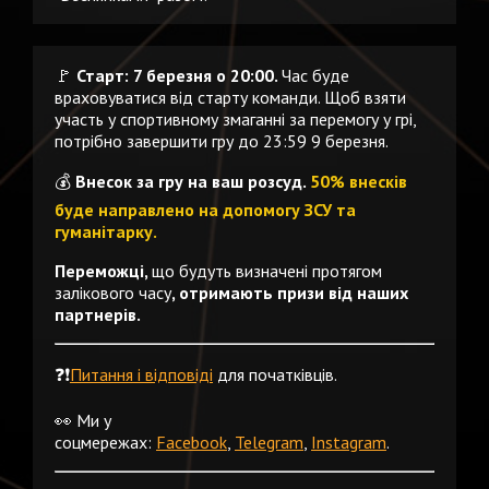
🚩
Старт: 7 березня о 20:00.
Час буде
враховуватися від старту команди. Щоб взяти
участь у спортивному змаганні за перемогу у грі,
потрібно завершити гру до 23:59 9 березня.
💰
Внесок за гру на ваш розсуд.
50% внесків
буде направлено на допомогу ЗСУ та
гуманітарку.
Переможці,
що будуть визначені протягом
залікового часу
, отримають призи від наших
партнерів.
❓❗️
Питання і відповіді
для початківців.
👀 Ми у
соцмережах:
Facebook
,
Telegram
,
Instagram
.