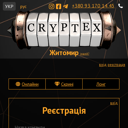
+380 93 170 14 45
УКР
рус
Житомир
інший?
вхід
реєстрація
Онлайни
Скрині
Лонг
вхід
Реєстрація
Назва команди