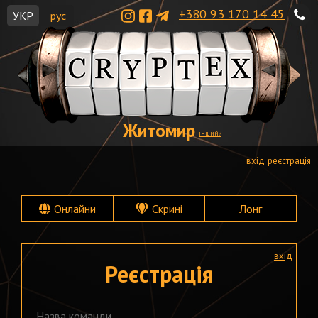
+380 93 170 14 45
УКР
рус
Житомир
інший?
вхід
реєстрація
Онлайни
Скрині
Лонг
вхід
Реєстрація
Назва команди