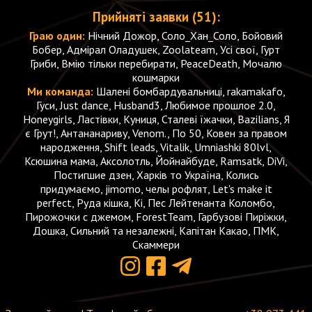
Прийняті заявки (51):
Граю один:
Нічний Дожор, Соло_Хан_Соло, Бойовий
Бобер, Адмірал Оладушек, Zoolateam, Усі свої, Гурт
Гриби, Вмію тільки перебирати, PeaceDeath, Мочалю
кошмарки
Ми команда:
Шалені бомбардувальниці, rakamakafo,
Гуси, Just dance, Husband3, Любимое прошлое 2.0,
Honeygirls, Ластівки, Куниця, Сталеві їжачки, Bazilians, Я
є Грут!, Антананариву, Venom., По 50, Ковен за правом
народження, Shift leads, Vitalik, Umniashki 80lvl,
Ксюшина мама, Аксолотль, Йойнайбуде, Ramsatk, DiVi,
Постигшие дзен, Харків то Україна, Колись
придумаємо, jimomo, челы рофлят, Let's make it
perfect, Руда кішка, Кі, Пес Лейтенанта Коломбо,
Пирожочки с джемом, ForestTeam, Гарбузові Пиріжки,
Дошка, Сильний та незалежні, Капітан Какао, ПМК,
Скаммери