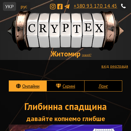
+380 93 170 14 45
УКР
рус
Житомир
інший?
вхід
реєстрація
Онлайни
Скрині
Лонг
Глибинна спадщина
давайте копнемо глибше