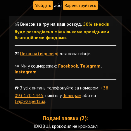
Увійдіть
або
Зареєструйтесь
💰
Внесок за гру на ваш розсуд.
50% внесків
буде розподілено між кількома провідними
благодійними фондами.
❓❗️
Питання і відповіді
для початківців.
👀 Ми у соцмережах:
Facebook
,
Telegram
,
Instagram
.
☎️ З усіх питань телефонуйте за номером:
+38
093 170 1445
, пишіть у
Телеграм
або на
ty@vzaperti.ua
.
Подані заявки (2):
ЮКІВЦІ, крокодил не крокодил